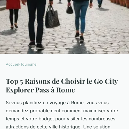
Accueil
›
Tourisme
TOURISME
Top 5 Raisons de Choisir le Go City
Top 5 Raisons de Choisir le Go
Explorer Pass à Rome
City Explorer Pass à Rome
Si vous planifiez un voyage à Rome, vous vous
Évan
•
4 mars 2025
•
3 min de lecture
demandez probablement comment maximiser votre
temps et votre budget pour visiter les nombreuses
attractions de cette ville historique. Une solution