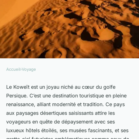
Accueil
›
Voyage
VOYAGE
Partir au Koweït : Attractions
Le Koweït est un joyau niché au cœur du golfe
Persique. C’est une destination touristique en pleine
incontournables, culture et
renaissance, alliant modernité et tradition. Ce pays
conseils pour les voyageurs
aux paysages désertiques saisissants attire les
voyageurs en quête de dépaysement avec ses
Évan
•
28 décembre 2024
•
7 min de lecture
luxueux hôtels étoilés, ses musées fascinants, et ses