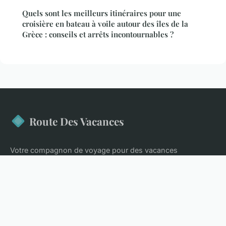
Quels sont les meilleurs itinéraires pour une
croisière en bateau à voile autour des îles de la
Grèce : conseils et arrêts incontournables ?
Route Des Vacances
Votre compagnon de voyage pour des vacances
inoubliables
Accueil
Mentions légales
Contact
© 2026 Route Des Vacances. Tous droits réservés.