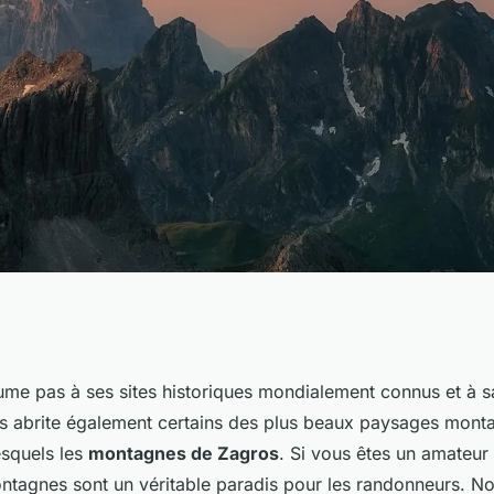
ts pour une
me pas à ses sites historiques mondialement connus et à sa
s abrite également certains des plus beaux paysages mont
ans les
squels les
montagnes de Zagros
. Si vous êtes un amateur 
ontagnes sont un véritable paradis pour les randonneurs. N