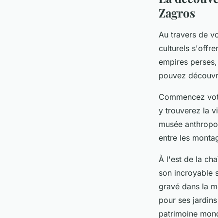
Zagros
Au travers de v
culturels s'offr
empires perses, 
pouvez découvri
Commencez votr
y trouverez la v
musée anthropolo
entre les montag
À l'est de la c
son incroyable s
gravé dans la mo
pour ses jardins
patrimoine mon