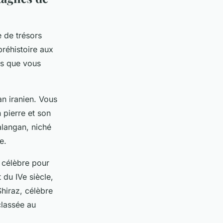
e de trésors
préhistoire aux
ls que vous
an iranien. Vous
 pierre et son
alangan, niché
e.
 célèbre pour
 du IVe siècle,
Shiraz, célèbre
classée au