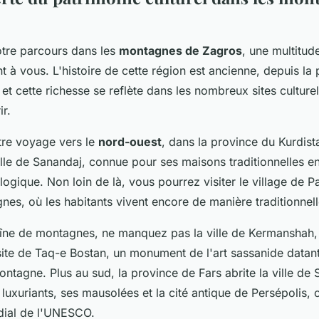
otre parcours dans les
montagnes de Zagros
, une multitud
ent à vous. L'histoire de cette région est ancienne, depuis la 
et cette richesse se reflète dans les nombreux sites culture
r.
e voyage vers le
nord-ouest
, dans la province du Kurdist
ille de Sanandaj, connue pour ses maisons traditionnelles en
gique. Non loin de là, vous pourrez visiter le village de P
nes, où les habitants vivent encore de manière traditionnell
haîne de montagnes, ne manquez pas la ville de Kermanshah,
ite de Taq-e Bostan, un monument de l'art sassanide datant
ntagne. Plus au sud, la province de Fars abrite la ville de 
 luxuriants, ses mausolées et la cité antique de Persépolis, 
dial de l'UNESCO.