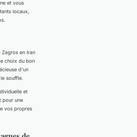
nne et vous
tants locaux,
os.
 Zagros en Iran
le choix du bon
récieuse d'un
e souffle.
ividuelle et
t pour une
 de vos propres
tagnes de