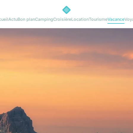
ueil
Actu
Bon plan
Camping
Croisière
Location
Tourisme
Vacance
Voy