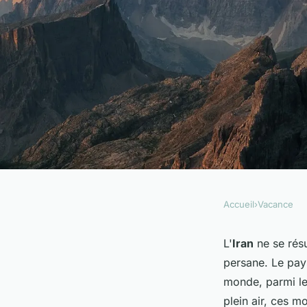
Accueil
›
Vacance
VACANCE
Quels sont les secre
L'
Iran
ne se résu
persane. Le pay
randonnée réussie d
monde, parmi le
plein air, ces m