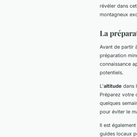
montagnes de Zagro
révéler dans ce
montagneux exc
Évan
•
27 juin 2024
•
5 min de lecture
La prépara
Avant de partir
préparation minu
connaissance ap
potentiels.
L'
altitude
dans l
Préparez votre 
quelques semain
pour éviter le ma
Il est également
guides locaux p