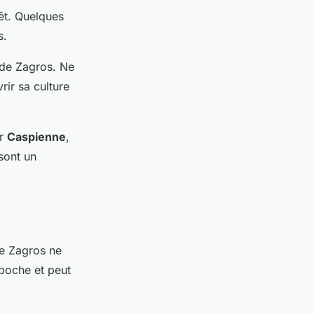
êt. Quelques
s.
s de Zagros. Ne
rir sa culture
er
Caspienne
,
sont un
e Zagros ne
poche et peut