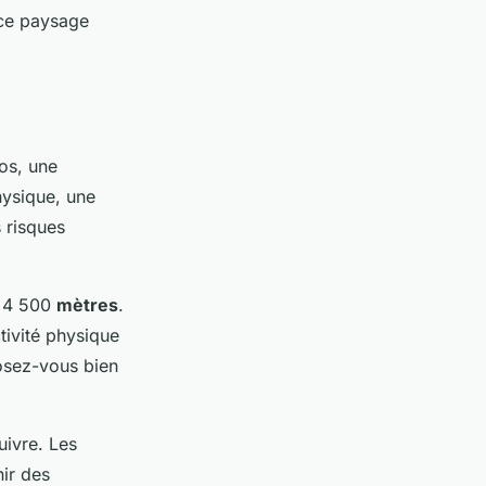
 ce paysage
os, une
hysique, une
 risques
t 4 500
mètres
.
tivité physique
osez-vous bien
uivre. Les
ir des