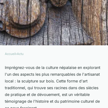
Accueil
›
Actu
ACTU
Comment découvrir les
Imprégnez-vous de la culture népalaise en explorant
l'un des aspects les plus remarquables de l'artisanat
traditions de la sculpture sur
local : la sculpture sur bois. Cette forme d'art
bois au Népal?
traditionnel, qui trouve ses racines dans des siècles
de pratique et de dévouement, est un véritable
Évan
•
27 juin 2024
•
5 min de lecture
témoignage de l'histoire et du patrimoine culturel de