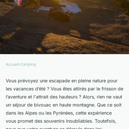
Accueil
›
Camping
CAMPING
Quelles sont les meilleures
Vous prévoyez une escapade en pleine nature pour
les vacances d’été ? Vous êtes attirés par le frisson de
pratiques pour camper en
l’aventure et l'attrait des hauteurs ? Alors, rien ne vaut
zone de haute montagne en
un séjour de bivouac en haute montagne. Que ce soit
période estivale?
dans les Alpes ou les Pyrénées, cette expérience
vous promet des souvenirs inoubliables. Toutefois,
Évan
•
27 juin 2024
•
6 min de lecture